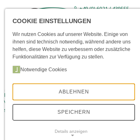
+49 (0) 6021 / 439555-
0
COOKIE EINSTELLUNGEN
Sortiment
Neuware
Aktionsartikel
Wir nutzen Cookies auf unserer Website. Einige von
ihnen sind technisch notwendig, während andere uns
helfen, diese Website zu verbessern oder zusätzliche
Funktionalitäten zur Verfügung zu stellen.
Notwendige Cookies
ABLEHNEN
Kandla Grey, Römischer
Mandana, Römischer
Verband,
Verband,
spaltrau
spaltrau
SPEICHERN
Details anzeigen