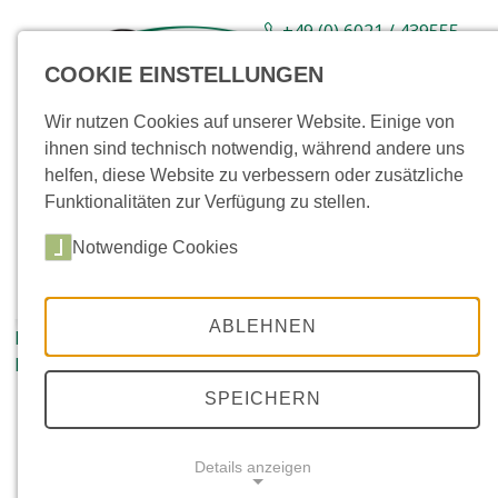
+49 (0) 6021 / 439555-
0
COOKIE EINSTELLUNGEN
Sortiment
Neuware
Aktionsartikel
Wir nutzen Cookies auf unserer Website. Einige von
ihnen sind technisch notwendig, während andere uns
helfen, diese Website zu verbessern oder zusätzliche
Funktionalitäten zur Verfügung zu stellen.
Notwendige Cookies
ABLEHNEN
Kandla Grey, spaltrau,
Kandla Grey, spaltrau,
Kanten bruchrau
Kanten gespalten
SPEICHERN
Details anzeigen