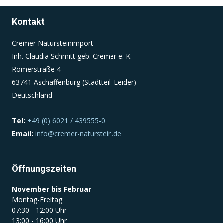
Kontakt
Einverständnis-Cookie
Cremer Natursteinimport
Name:
Inh. Claudia Schmitt geb. Cremer e. K.
cookie_consent
Römerstraße 4
Zweck:
63741 Aschaffenburg (Stadtteil: Leider)
Dieser Cookie speichert die ausgewählten
Deutschland
Einverständnis-Optionen des Benutzers
Cookie Laufzeit:
Tel:
+49 (0) 6021 / 439555-0
1 Jahr
Email:
info@cremer-naturstein.de
Öffnungszeiten
November bis Februar
Montag-Freitag
07:30 - 12:00 Uhr
13:00 - 16:00 Uhr