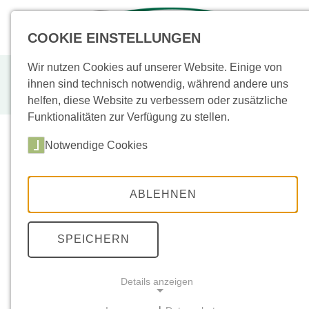
+49 (0)
43955
COOKIE EINSTELLUNGEN
Wir nutzen Cookies auf unserer Website. Einige von
Black Granit, Format,
ihnen sind technisch notwendig, während andere uns
geflammt+wassergestrahlt, gef
helfen, diese Website zu verbessern oder zusätzliche
Funktionalitäten zur Verfügung zu stellen.
Notwendige Cookies
Sortiment
(
Neu
/
Aktion
)
ABLEHNEN
Bodenplatten
(33)
Bodenplatten
SPEICHERN
Polygonal
(9)
Bodenplatten Freie
Details anzeigen
Länge
(2)