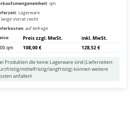
erkaufsmengeneinheit
: qm
eferzeit
: Lagerware
 lange Vorrat reicht
eferkosten
: auf Anfrage
eise
:
Preis zzgl. MwSt.
inkl. MwSt.
,00 qm
108,00 €
128,52 €
ei Produkten die keine Lagerware sind (Lieferzeiten:
urzfristig/mittelfristig/langfristig) können weitere
osten anfallen!