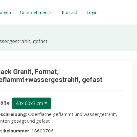
tungen
Unternehmen
Kontakt
Login
sergestrahlt, gefast
lack Granit, Format,
eflammt+wassergestrahlt, gefast
röße
:
40x 60x3 cm
schreibung
: Oberfläche geflammt und wassergetrahlt,
nten gesägt und gefast
rtikelnummer
: 18600706