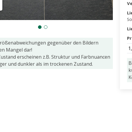
V
Li
So
Li
Pr
Größenabweichungen gegenüber den Bildern
1
nen Mangel dar!
ustand erscheinen z.B. Struktur und Farbnuancen
B
iger und dunkler als im trockenen Zustand.
k
K