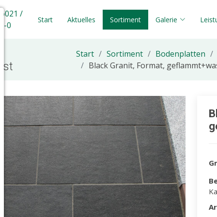
 6021 /
Start
Aktuelles
Sortiment
Galerie
Leis
5-0
Start
Sortiment
Bodenplatten
ast
Black Granit, Format, geflammt+was
B
g
G
Be
Ka
A