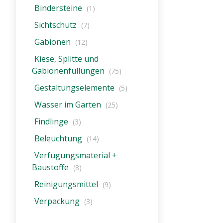
Dieser Cookie wird beim Schließen
Bindersteine
(1)
des Browsers gelöscht
(Sitzungscookie)
Sichtschutz
(7)
Gabionen
(12)
Einverständnis-Cookie
Kiese, Splitte und
Gabionenfüllungen
(75)
Name:
cookie_consent
Gestaltungselemente
(5)
Zweck:
Wasser im Garten
(25)
Dieser Cookie speichert die
Findlinge
(3)
ausgewählten Einverständnis-
Optionen des Benutzers
Beleuchtung
(14)
Cookie
Verfugungsmaterial +
Laufzeit:
Baustoffe
(8)
1 Jahr
Reinigungsmittel
(9)
Verpackung
(3)