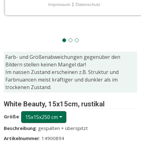
Impressum
|
Datenschutz
NOTWENDIGE COOKIES
Notwendige Cookies ermöglichen grundlegende
Funktionen und sind für die einwandfreie Funktion
der Website erforderlich.
CMS (Content Management System)
Farb- und Größenabweichungen gegenüber den
TYPO3
Bildern stellen keinen Mangel dar!
Name:
Im nassen Zustand erscheinen z.B. Struktur und
fe_typo_user
Farbnuancen meist kräftiger und dunkler als im
trockenen Zustand.
Zweck:
Wird für die unverwechselbare Identifizierung eines
Anwenders gesetzt. Es bietet dem Anwender
White Beauty, 15x15cm, rustikal
bessere Bedienerführung, z.B. bei den Formularen
und im Sortiment
Größe
:
15x15x250 cm
Cookie Laufzeit:
Beschreibung
: gespalten + überspitzt
Dieser Cookie wird beim Schließen des Browsers
Artikelnummer
: 14900894
gelöscht (Sitzungscookie)