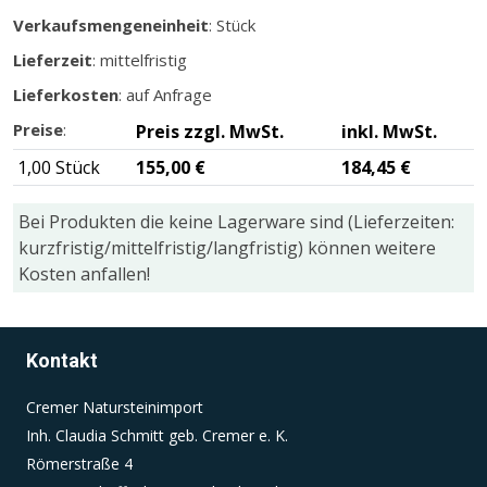
Verkaufsmengeneinheit
: Stück
Lieferzeit
: mittelfristig
Einverständnis-Cookie
Lieferkosten
: auf Anfrage
Name:
cookie_consent
Preise
:
Preis zzgl. MwSt.
inkl. MwSt.
1,00 Stück
155,00 €
184,45 €
Zweck:
Dieser Cookie speichert die ausgewählten
Einverständnis-Optionen des Benutzers
Bei Produkten die keine Lagerware sind (Lieferzeiten:
kurzfristig/mittelfristig/langfristig) können weitere
Cookie Laufzeit:
Kosten anfallen!
1 Jahr
Kontakt
Cremer Natursteinimport
Inh. Claudia Schmitt geb. Cremer e. K.
Römerstraße 4