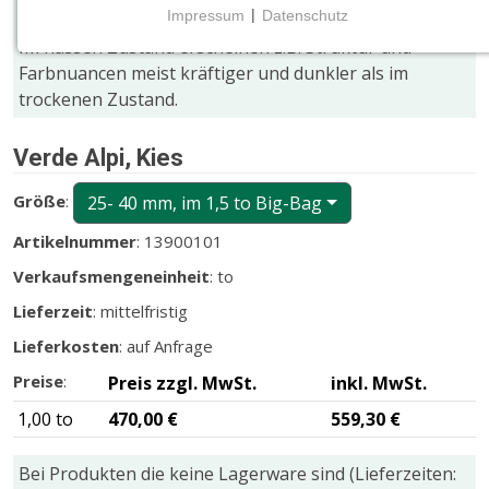
Impressum
|
Datenschutz
Bildern stellen keinen Mangel dar!
NOTWENDIGE COOKIES
Im nassen Zustand erscheinen z.B. Struktur und
Notwendige Cookies ermöglichen grundlegende
Farbnuancen meist kräftiger und dunkler als im
Funktionen und sind für die einwandfreie Funktion
trockenen Zustand.
der Website erforderlich.
Verde Alpi, Kies
CMS (Content Management System)
TYPO3
Größe
:
25- 40 mm, im 1,5 to Big-Bag
Artikelnummer
: 13900101
Name:
fe_typo_user
Verkaufsmengeneinheit
: to
Zweck:
Lieferzeit
: mittelfristig
Wird für die unverwechselbare Identifizierung eines
Lieferkosten
: auf Anfrage
Anwenders gesetzt. Es bietet dem Anwender
bessere Bedienerführung, z.B. bei den Formularen
Preise
:
Preis zzgl. MwSt.
inkl. MwSt.
und im Sortiment
1,00 to
470,00 €
559,30 €
Cookie Laufzeit:
Dieser Cookie wird beim Schließen des Browsers
Bei Produkten die keine Lagerware sind (Lieferzeiten:
gelöscht (Sitzungscookie)