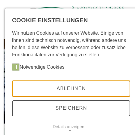
+49 (0) 6021 / 439555-
0
COOKIE EINSTELLUNGEN
Sortiment
Neuware
Aktionsartikel
Wir nutzen Cookies auf unserer Website. Einige von
ihnen sind technisch notwendig, während andere uns
helfen, diese Website zu verbessern oder zusätzliche
Funktionalitäten zur Verfügung zu stellen.
Notwendige Cookies
ABLEHNEN
SPEICHERN
Details anzeigen
Farb- und Größenabweichungen gegenüber den