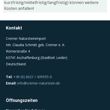
kurzfristig/mittelfristig/langfristig) können weitere
Kosten anfallen!
Einverständnis-Cookie
Name:
Kontakt
cookie_consent
Zweck:
Cremer Natursteinimport
Dieser Cookie speichert die ausgewählten
Inh. Claudia Schmitt geb. Cremer e. K.
Einverständnis-Optionen des Benutzers
Römerstraße 4
63741 Aschaffenburg (Stadtteil: Leider)
Cookie Laufzeit:
1 Jahr
Deutschland
Tel:
+49 (0) 6021 / 439555-0
Email:
info@cremer-naturstein.de
Öffnungszeiten