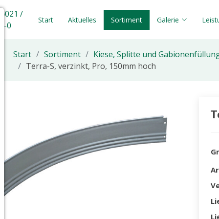
 6021 /
Start
Aktuelles
Sortiment
Galerie
Leis
5-0
Start
Sortiment
Kiese, Splitte und Gabionenfüllun
Terra-S, verzinkt, Pro, 150mm hoch
T
G
A
V
Li
Li