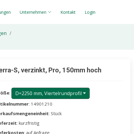
tungen
Unternehmen
Kontakt
Login
gen
erra-S, verzinkt, Pro, 150mm hoch
röße
:
D=2250 mm, Viertelrundprofil
rtikelnummer
: 14901210
erkaufsmengeneinheit
: Stück
eferzeit
: kurzfristig
eferkosten
: auf Anfrage