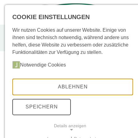
+49 (0)
43955
COOKIE EINSTELLUNGEN
Wir nutzen Cookies auf unserer Website. Einige von
Terra-S, verzinkt, Pro, 150mm
ihnen sind technisch notwendig, während andere uns
hoch
helfen, diese Website zu verbessern oder zusätzliche
Funktionalitäten zur Verfügung zu stellen.
Notwendige Cookies
Sortiment
(
Neu
/
Aktion
)
ABLEHNEN
Bodenplatten
(33)
Sockel
(3)
SPEICHERN
Keramik
(72)
Poolplatten
(3)
Details anzeigen
Stufen
(16)