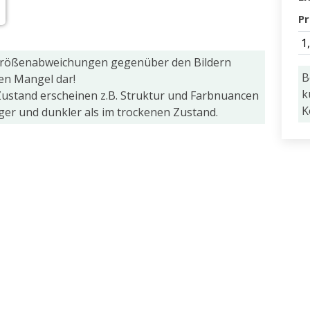
Pr
1
Größenabweichungen gegenüber den Bildern
B
nen Mangel dar!
k
ustand erscheinen z.B. Struktur und Farbnuancen
K
iger und dunkler als im trockenen Zustand.