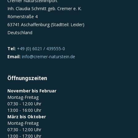
Cremer Natursteinimport
Inh. Claudia Schmitt geb. Cremer e. K.
Römerstraße 4
Einverständnis-Cookie
63741 Aschaffenburg (Stadtteil: Leider)
Name:
Deutschland
cookie_consent
Zweck:
Tel:
+49 (0) 6021 / 439555-0
Dieser Cookie speichert die ausgewählten
Email:
info@cremer-naturstein.de
Einverständnis-Optionen des Benutzers
Cookie Laufzeit:
Öffnungszeiten
1 Jahr
November bis Februar
Montag-Freitag
07:30 - 12:00 Uhr
13:00 - 16:00 Uhr
März bis Oktober
Montag-Freitag
07:30 - 12:00 Uhr
13:00 - 17:00 Uhr