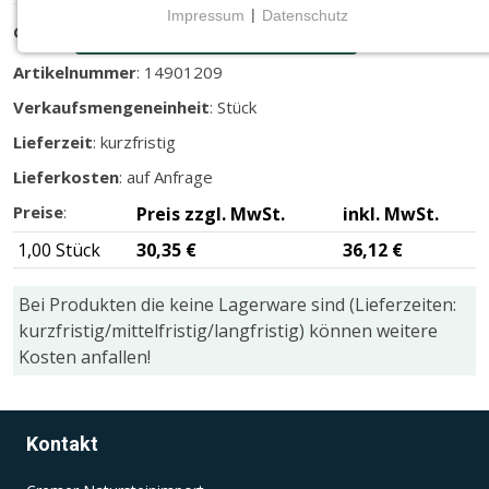
Impressum
|
Datenschutz
Größe
:
D=1500 mm, Viertelrundprofil
NOTWENDIGE COOKIES
Notwendige Cookies ermöglichen grundlegende
Artikelnummer
: 14901209
Funktionen und sind für die einwandfreie Funktion
Verkaufsmengeneinheit
: Stück
der Website erforderlich.
Lieferzeit
: kurzfristig
CMS (Content Management System)
Lieferkosten
: auf Anfrage
TYPO3
Preise
:
Preis zzgl. MwSt.
inkl. MwSt.
Name:
1,00 Stück
30,35 €
36,12 €
fe_typo_user
Bei Produkten die keine Lagerware sind (Lieferzeiten:
Zweck:
kurzfristig/mittelfristig/langfristig) können weitere
Wird für die unverwechselbare Identifizierung eines
Anwenders gesetzt. Es bietet dem Anwender
Kosten anfallen!
bessere Bedienerführung, z.B. bei den Formularen
und im Sortiment
Cookie Laufzeit:
Kontakt
Dieser Cookie wird beim Schließen des Browsers
gelöscht (Sitzungscookie)