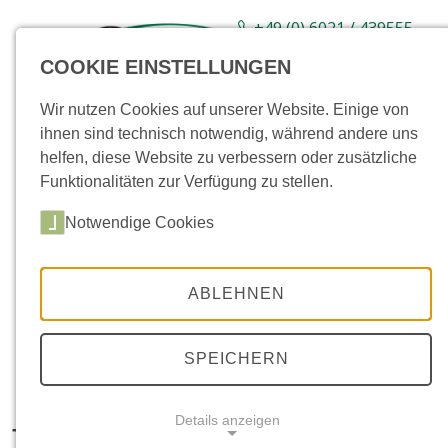
+49 (0) 6021 / 439555-
0
COOKIE EINSTELLUNGEN
Sortiment
Neuware
Aktionsartikel
Wir nutzen Cookies auf unserer Website. Einige von
ihnen sind technisch notwendig, während andere uns
helfen, diese Website zu verbessern oder zusätzliche
Funktionalitäten zur Verfügung zu stellen.
Notwendige Cookies
ABLEHNEN
SPEICHERN
Details anzeigen
Terra-S, verzinkt, Pro, 150mm hoch