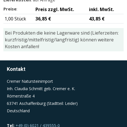
Preise
:
Preis zzgl. MwSt.
inkl. MwSt.
Einverständnis-Cookie
1,00 Stück
36,85 €
43,85 €
Name:
Bei Produkten die keine Lagerware sind (Lieferzeiten:
cookie_consent
kurzfristig/mittelfristig/langfristig) können weitere
Zweck:
Kosten anfallen!
Dieser Cookie speichert die ausgewählten
Einverständnis-Optionen des Benutzers
Cookie Laufzeit:
Kontakt
1 Jahr
Cremer Natursteinimport
Inh. Claudia Schmitt geb. Cremer e. K.
Römerstraße 4
63741 Aschaffenburg (Stadtteil: Leider)
Deutschland
Tel:
+49 (0) 6021 / 439555-0