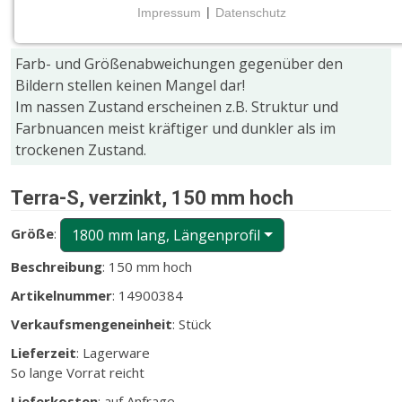
Impressum
|
Datenschutz
NOTWENDIGE COOKIES
Notwendige Cookies ermöglichen grundlegende
Farb- und Größenabweichungen gegenüber den
Funktionen und sind für die einwandfreie Funktion
Bildern stellen keinen Mangel dar!
der Website erforderlich.
Im nassen Zustand erscheinen z.B. Struktur und
Farbnuancen meist kräftiger und dunkler als im
CMS (Content Management System)
trockenen Zustand.
TYPO3
Terra-S, verzinkt, 150 mm hoch
Name:
fe_typo_user
Größe
:
1800 mm lang, Längenprofil
Zweck:
Beschreibung
: 150 mm hoch
Wird für die unverwechselbare Identifizierung eines
Anwenders gesetzt. Es bietet dem Anwender
Artikelnummer
: 14900384
bessere Bedienerführung, z.B. bei den Formularen
Verkaufsmengeneinheit
: Stück
und im Sortiment
Lieferzeit
: Lagerware
Cookie Laufzeit:
So lange Vorrat reicht
Dieser Cookie wird beim Schließen des Browsers
gelöscht (Sitzungscookie)
Lieferkosten
: auf Anfrage