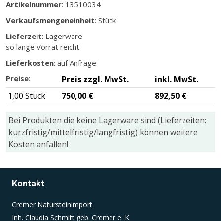
Artikelnummer
: 13510034
Verkaufsmengeneinheit
: Stück
Einverständnis-Cookie
Lieferzeit
: Lagerware
so lange Vorrat reicht
Name:
cookie_consent
Lieferkosten
: auf Anfrage
Zweck:
Preise
:
Preis zzgl. MwSt.
inkl. MwSt.
Dieser Cookie speichert die ausgewählten
1,00 Stück
750,00 €
892,50 €
Einverständnis-Optionen des Benutzers
Cookie Laufzeit:
Bei Produkten die keine Lagerware sind (Lieferzeiten:
1 Jahr
kurzfristig/mittelfristig/langfristig) können weitere
Kosten anfallen!
Kontakt
Cremer Natursteinimport
Inh. Claudia Schmitt geb. Cremer e. K.