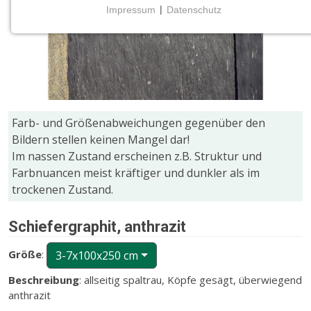
Impressum
|
Datenschutz
NOTWENDIGE COOKIES
Notwendige Cookies ermöglichen grundlegende
Funktionen und sind für die einwandfreie Funktion
der Website erforderlich.
CMS (Content Management System)
Farb- und Größenabweichungen gegenüber den
TYPO3
Bildern stellen keinen Mangel dar!
Name:
Im nassen Zustand erscheinen z.B. Struktur und
fe_typo_user
Farbnuancen meist kräftiger und dunkler als im
trockenen Zustand.
Zweck:
Wird für die unverwechselbare Identifizierung eines
Anwenders gesetzt. Es bietet dem Anwender
Schiefergraphit, anthrazit
bessere Bedienerführung, z.B. bei den Formularen
und im Sortiment
Größe
:
3-7x100x250 cm
Cookie Laufzeit:
Beschreibung
: allseitig spaltrau, Köpfe gesägt, überwiegend
Dieser Cookie wird beim Schließen des Browsers
anthrazit
gelöscht (Sitzungscookie)