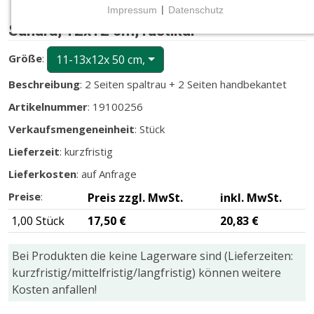
Impressum
|
Datenschutz
NOTWENDIGE COOKIES
Sahara, 12x12 cm, rustikal
Notwendige Cookies ermöglichen grundlegende
Größe
:
11-13x12x 50 cm,
Funktionen und sind für die einwandfreie Funktion
der Website erforderlich.
Beschreibung
: 2 Seiten spaltrau + 2 Seiten handbekantet
Artikelnummer
: 19100256
CMS (Content Management System)
TYPO3
Verkaufsmengeneinheit
: Stück
Lieferzeit
: kurzfristig
Name:
fe_typo_user
Lieferkosten
: auf Anfrage
Preise
:
Preis zzgl. MwSt.
inkl. MwSt.
Zweck:
Wird für die unverwechselbare Identifizierung eines
1,00 Stück
17,50 €
20,83 €
Anwenders gesetzt. Es bietet dem Anwender
bessere Bedienerführung, z.B. bei den Formularen
Bei Produkten die keine Lagerware sind (Lieferzeiten:
und im Sortiment
kurzfristig/mittelfristig/langfristig) können weitere
Cookie Laufzeit:
Kosten anfallen!
Dieser Cookie wird beim Schließen des Browsers
gelöscht (Sitzungscookie)