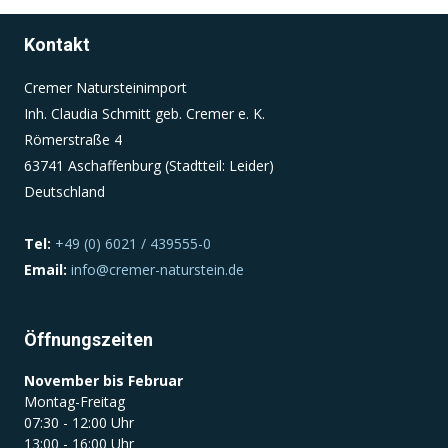
Kontakt
Einverständnis-Cookie
Cremer Natursteinimport
Name:
Inh. Claudia Schmitt geb. Cremer e. K.
cookie_consent
Römerstraße 4
Zweck:
63741 Aschaffenburg (Stadtteil: Leider)
Dieser Cookie speichert die ausgewählten
Deutschland
Einverständnis-Optionen des Benutzers
Cookie Laufzeit:
Tel:
+49 (0) 6021 / 439555-0
1 Jahr
Email:
info@cremer-naturstein.de
Öffnungszeiten
November bis Februar
Montag-Freitag
07:30 - 12:00 Uhr
13:00 - 16:00 Uhr