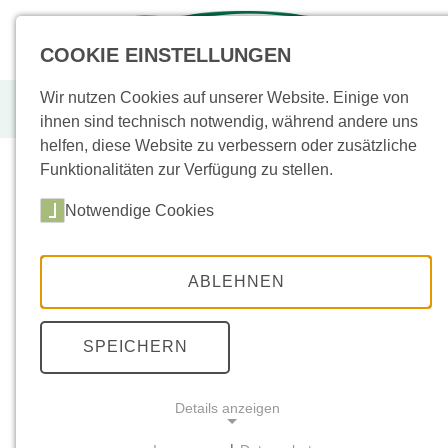
+49 (0)
43955
COOKIE EINSTELLUNGEN
Wir nutzen Cookies auf unserer Website. Einige von
Oase, Wasserspielpumpe
ihnen sind technisch notwendig, während andere uns
helfen, diese Website zu verbessern oder zusätzliche
Funktionalitäten zur Verfügung zu stellen.
Notwendige Cookies
Sortiment
(
Neu
/
Aktion
)
Bodenplatten
(33)
ABLEHNEN
Sockel
(3)
Keramik
(72)
SPEICHERN
Poolplatten
(3)
Details anzeigen
Stufen
(16)
Mauern
(26)