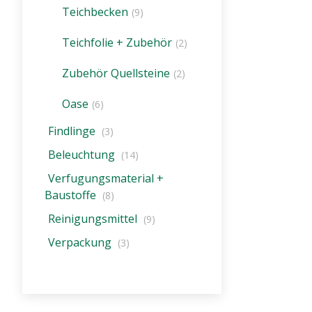
Dieser Cookie wird beim Schließen
Teichbecken
(9)
des Browsers gelöscht
(Sitzungscookie)
Teichfolie + Zubehör
(2)
Zubehör Quellsteine
(2)
Einverständnis-Cookie
Name:
Oase
(6)
cookie_consent
Findlinge
(3)
Zweck:
Beleuchtung
(14)
Dieser Cookie speichert die
ausgewählten Einverständnis-
Verfugungsmaterial +
Optionen des Benutzers
Baustoffe
(8)
Cookie
Reinigungsmittel
(9)
Laufzeit:
Verpackung
(3)
1 Jahr