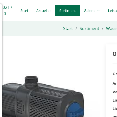
 6021 /
Start
Aktuelles
Sortiment
Galerie
Leis
5-0
Start
Sortiment
Wasse
O
G
A
V
Li
Li
Pr