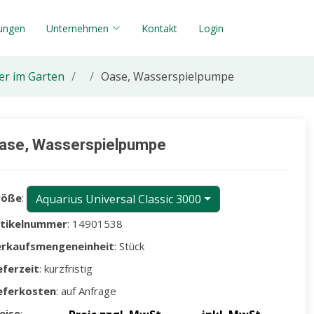
tungen
Unternehmen
Kontakt
Login
r im Garten
Oase, Wasserspielpumpe
ase, Wasserspielpumpe
röße
:
Aquarius Universal Classic 3000
rtikelnummer
: 14901538
erkaufsmengeneinheit
: Stück
eferzeit
: kurzfristig
eferkosten
: auf Anfrage
eise
: