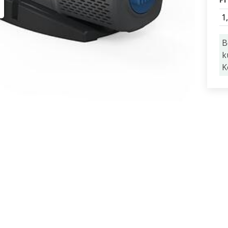
1
B
k
K