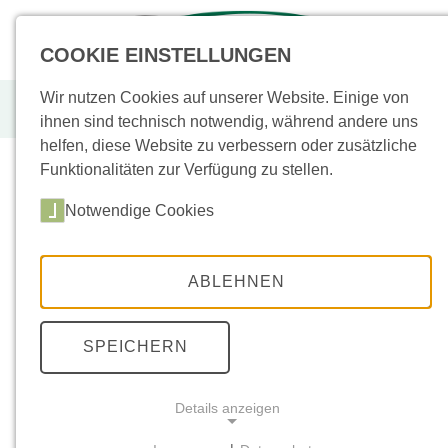
+49 (0)
43955
COOKIE EINSTELLUNGEN
Wir nutzen Cookies auf unserer Website. Einige von
Muschelkalk, Splitt
ihnen sind technisch notwendig, während andere uns
helfen, diese Website zu verbessern oder zusätzliche
Funktionalitäten zur Verfügung zu stellen.
Notwendige Cookies
Sortiment
(
Neu
/
Aktion
)
Bodenplatten
(33)
ABLEHNEN
Sockel
(3)
Keramik
(72)
SPEICHERN
Poolplatten
(3)
Details anzeigen
Stufen
(16)
Mauern
(26)