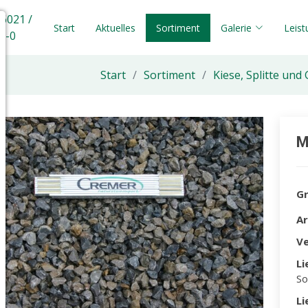
 6021 /
Start
Aktuelles
Sortiment
Galerie
Leis
5-0
Start
Sortiment
Kiese, Splitte un
M
G
A
V
Li
So
Li