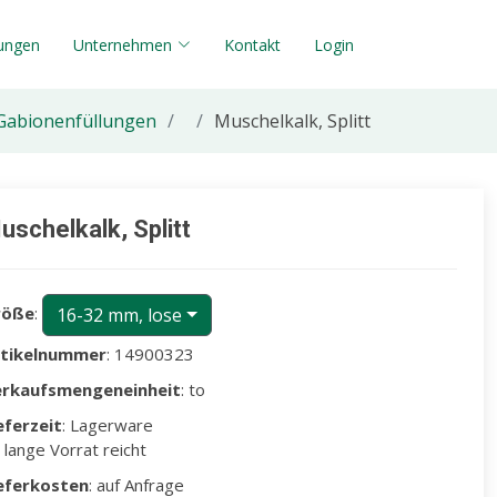
tungen
Unternehmen
Kontakt
Login
d Gabionenfüllungen
Muschelkalk, Splitt
uschelkalk, Splitt
röße
:
16-32 mm, lose
rtikelnummer
: 14900323
erkaufsmengeneinheit
: to
eferzeit
: Lagerware
 lange Vorrat reicht
eferkosten
: auf Anfrage