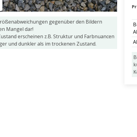
Pr
Größenabweichungen gegenüber den Bildern
B
nen Mangel dar!
A
ustand erscheinen z.B. Struktur und Farbnuancen
A
iger und dunkler als im trockenen Zustand.
B
k
K