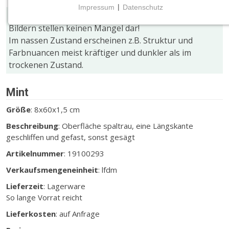
Impressum
|
Datenschutz
Farb- und Größenabweichungen gegenüber den
NOTWENDIGE COOKIES
Bildern stellen keinen Mangel dar!
Notwendige Cookies ermöglichen grundlegende
Im nassen Zustand erscheinen z.B. Struktur und
Funktionen und sind für die einwandfreie Funktion
Farbnuancen meist kräftiger und dunkler als im
der Website erforderlich.
trockenen Zustand.
CMS (Content Management System)
Mint
TYPO3
Größe
: 8x60x1,5 cm
Name:
fe_typo_user
Beschreibung
: Oberfläche spaltrau, eine Längskante
geschliffen und gefast, sonst gesägt
Zweck:
Artikelnummer
: 19100293
Wird für die unverwechselbare Identifizierung eines
Anwenders gesetzt. Es bietet dem Anwender
Verkaufsmengeneinheit
: lfdm
bessere Bedienerführung, z.B. bei den Formularen
Lieferzeit
: Lagerware
und im Sortiment
So lange Vorrat reicht
Cookie Laufzeit:
Lieferkosten
: auf Anfrage
Dieser Cookie wird beim Schließen des Browsers
gelöscht (Sitzungscookie)