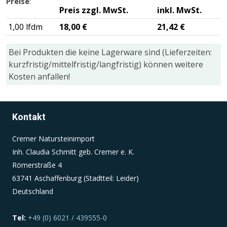
Preise
:
Preis zzgl. MwSt.
inkl. MwSt.
1,00 lfdm
18,00 €
21,42 €
Einverständnis-Cookie
Name:
Bei Produkten die keine Lagerware sind (Lieferzeiten:
cookie_consent
kurzfristig/mittelfristig/langfristig) können weitere
Kosten anfallen!
Zweck:
Dieser Cookie speichert die ausgewählten
Einverständnis-Optionen des Benutzers
Kontakt
Cookie Laufzeit:
1 Jahr
Cremer Natursteinimport
Inh. Claudia Schmitt geb. Cremer e. K.
Römerstraße 4
63741 Aschaffenburg (Stadtteil: Leider)
Deutschland
Tel:
+49 (0) 6021 / 439555-0