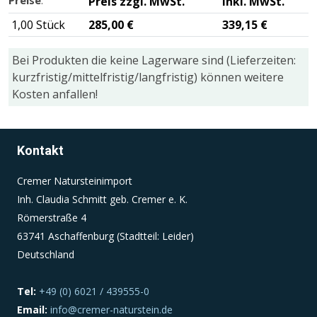
Preis zzgl. MwSt.
inkl. MwSt.
1,00 Stück
285,00 €
339,15 €
Einverständnis-Cookie
Bei Produkten die keine Lagerware sind (Lieferzeiten:
Name:
kurzfristig/mittelfristig/langfristig) können weitere
cookie_consent
Kosten anfallen!
Zweck:
Dieser Cookie speichert die ausgewählten
Einverständnis-Optionen des Benutzers
Kontakt
Cookie Laufzeit:
Cremer Natursteinimport
1 Jahr
Inh. Claudia Schmitt geb. Cremer e. K.
Römerstraße 4
63741 Aschaffenburg (Stadtteil: Leider)
Deutschland
Tel:
+49 (0) 6021 / 439555-0
Email:
info@cremer-naturstein.de