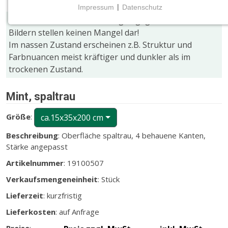
Impressum
|
Datenschutz
NOTWENDIGE COOKIES
Farb- und Größenabweichungen gegenüber den
Notwendige Cookies ermöglichen grundlegende
Bildern stellen keinen Mangel dar!
Funktionen und sind für die einwandfreie Funktion
Im nassen Zustand erscheinen z.B. Struktur und
der Website erforderlich.
Farbnuancen meist kräftiger und dunkler als im
trockenen Zustand.
CMS (Content Management System)
TYPO3
Mint, spaltrau
Name:
Größe
:
ca.15x35x200 cm
fe_typo_user
Beschreibung
: Oberfläche spaltrau, 4 behauene Kanten,
Zweck:
Stärke angepasst
Wird für die unverwechselbare Identifizierung eines
Artikelnummer
: 19100507
Anwenders gesetzt. Es bietet dem Anwender
bessere Bedienerführung, z.B. bei den Formularen
Verkaufsmengeneinheit
: Stück
und im Sortiment
Lieferzeit
: kurzfristig
Cookie Laufzeit:
Lieferkosten
: auf Anfrage
Dieser Cookie wird beim Schließen des Browsers
gelöscht (Sitzungscookie)
Preise
: