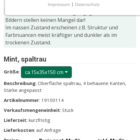
Impressum
|
Datenschutz
NOTWENDIGE COOKIES
Farb- und Größenabweichungen gegenüber den
Notwendige Cookies ermöglichen grundlegende
Bildern stellen keinen Mangel dar!
Funktionen und sind für die einwandfreie Funktion
Im nassen Zustand erscheinen z.B. Struktur und
der Website erforderlich.
Farbnuancen meist kräftiger und dunkler als im
trockenen Zustand.
CMS (Content Management System)
TYPO3
Mint, spaltrau
Name:
Größe
:
ca.15x35x150 cm
fe_typo_user
Beschreibung
: Oberfläche spaltrau, 4 behauene Kanten,
Zweck:
Stärke angepasst
Wird für die unverwechselbare Identifizierung eines
Artikelnummer
: 19100114
Anwenders gesetzt. Es bietet dem Anwender
bessere Bedienerführung, z.B. bei den Formularen
Verkaufsmengeneinheit
: Stück
und im Sortiment
Lieferzeit
: kurzfristig
Cookie Laufzeit:
Lieferkosten
: auf Anfrage
Dieser Cookie wird beim Schließen des Browsers
gelöscht (Sitzungscookie)
Preise
: