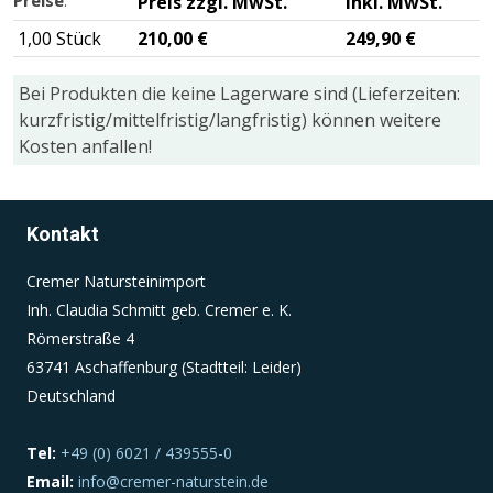
Preis zzgl. MwSt.
inkl. MwSt.
1,00 Stück
210,00 €
249,90 €
Einverständnis-Cookie
Bei Produkten die keine Lagerware sind (Lieferzeiten:
Name:
kurzfristig/mittelfristig/langfristig) können weitere
cookie_consent
Kosten anfallen!
Zweck:
Dieser Cookie speichert die ausgewählten
Einverständnis-Optionen des Benutzers
Kontakt
Cookie Laufzeit:
Cremer Natursteinimport
1 Jahr
Inh. Claudia Schmitt geb. Cremer e. K.
Römerstraße 4
63741 Aschaffenburg (Stadtteil: Leider)
Deutschland
Tel:
+49 (0) 6021 / 439555-0
Email:
info@cremer-naturstein.de