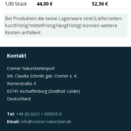
1,00 Stück
44,00 €
52,36 €
Einverständnis-Cookie
Bei Produkten die keine Lagerware sind (Lieferzeiten:
kurzfristig/mittelfristig/langfristig) können weitere
Name:
Kosten anfallen!
cookie_consent
Zweck:
Dieser Cookie speichert die ausgewählten
Kontakt
Einverständnis-Optionen des Benutzers
Cremer Natursteinimport
Cookie Laufzeit:
1 Jahr
Inh. Claudia Schmitt geb. Cremer e. K.
Römerstraße 4
63741 Aschaffenburg (Stadtteil: Leider)
Deutschland
Tel:
+49 (0) 6021 / 439555-0
Email:
info@cremer-naturstein.de