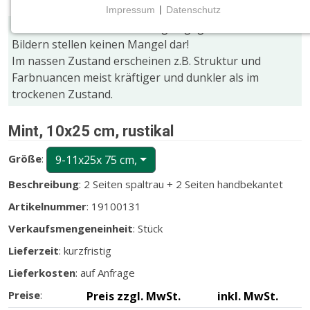
Impressum
|
Datenschutz
NOTWENDIGE COOKIES
Farb- und Größenabweichungen gegenüber den
Notwendige Cookies ermöglichen grundlegende
Bildern stellen keinen Mangel dar!
Funktionen und sind für die einwandfreie Funktion
Im nassen Zustand erscheinen z.B. Struktur und
der Website erforderlich.
Farbnuancen meist kräftiger und dunkler als im
trockenen Zustand.
CMS (Content Management System)
TYPO3
Mint, 10x25 cm, rustikal
Name:
Größe
:
9-11x25x 75 cm,
fe_typo_user
Beschreibung
: 2 Seiten spaltrau + 2 Seiten handbekantet
Zweck:
Artikelnummer
: 19100131
Wird für die unverwechselbare Identifizierung eines
Anwenders gesetzt. Es bietet dem Anwender
Verkaufsmengeneinheit
: Stück
bessere Bedienerführung, z.B. bei den Formularen
Lieferzeit
: kurzfristig
und im Sortiment
Lieferkosten
: auf Anfrage
Cookie Laufzeit:
Dieser Cookie wird beim Schließen des Browsers
Preise
:
Preis zzgl. MwSt.
inkl. MwSt.
gelöscht (Sitzungscookie)