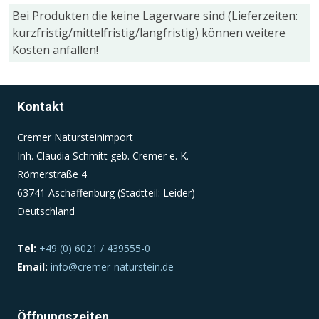
Bei Produkten die keine Lagerware sind (Lieferzeiten:
kurzfristig/mittelfristig/langfristig) können weitere
Einverständnis-Cookie
Kosten anfallen!
Name:
cookie_consent
Kontakt
Zweck:
Dieser Cookie speichert die ausgewählten
Cremer Natursteinimport
Einverständnis-Optionen des Benutzers
Inh. Claudia Schmitt geb. Cremer e. K.
Cookie Laufzeit:
Römerstraße 4
1 Jahr
63741 Aschaffenburg (Stadtteil: Leider)
Deutschland
Tel:
+49 (0) 6021 / 439555-0
Email:
info@cremer-naturstein.de
Öffnungszeiten