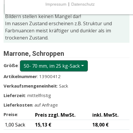
Impressum
|
Datenschutz
Farb- und Größenabweichungen gegenüber den
NOTWENDIGE COOKIES
Bildern stellen keinen Mangel dar!
Notwendige Cookies ermöglichen grundlegende
Im nassen Zustand erscheinen z.B. Struktur und
Funktionen und sind für die einwandfreie Funktion
Farbnuancen meist kräftiger und dunkler als im
der Website erforderlich.
trockenen Zustand.
CMS (Content Management System)
Marrone, Schroppen
TYPO3
Größe
:
50- 70 mm, im 25 kg-Sack
Name:
fe_typo_user
Artikelnummer
: 13900412
Zweck:
Verkaufsmengeneinheit
: Sack
Wird für die unverwechselbare Identifizierung eines
Lieferzeit
: mittelfristig
Anwenders gesetzt. Es bietet dem Anwender
bessere Bedienerführung, z.B. bei den Formularen
Lieferkosten
: auf Anfrage
und im Sortiment
Preise
:
Preis zzgl. MwSt.
inkl. MwSt.
Cookie Laufzeit:
1,00 Sack
15,13 €
18,00 €
Dieser Cookie wird beim Schließen des Browsers
gelöscht (Sitzungscookie)