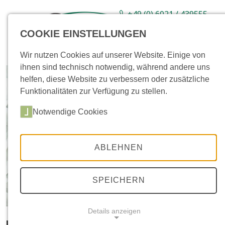
+49 (0) 6021 / 439555-
0
COOKIE EINSTELLUNGEN
Sortiment
Neuware
Aktionsartikel
Wir nutzen Cookies auf unserer Website. Einige von
ihnen sind technisch notwendig, während andere uns
helfen, diese Website zu verbessern oder zusätzliche
Funktionalitäten zur Verfügung zu stellen.
Notwendige Cookies
ABLEHNEN
SPEICHERN
Details anzeigen
Marmor Carrara weiß, Kies