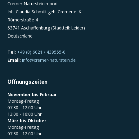
Cremer Natursteinimport
Inh. Claudia Schmitt geb. Cremer e. K.
Einverständnis-Cookie
Römerstraße 4
63741 Aschaffenburg (Stadtteil: Leider)
Name:
Deutschland
cookie_consent
Zweck:
Tel:
+49 (0) 6021 / 439555-0
Dieser Cookie speichert die ausgewählten
Email:
info@cremer-naturstein.de
Einverständnis-Optionen des Benutzers
Cookie Laufzeit:
1 Jahr
Öffnungszeiten
November bis Februar
Montag-Freitag
07:30 - 12:00 Uhr
13:00 - 16:00 Uhr
März bis Oktober
Montag-Freitag
07:30 - 12:00 Uhr