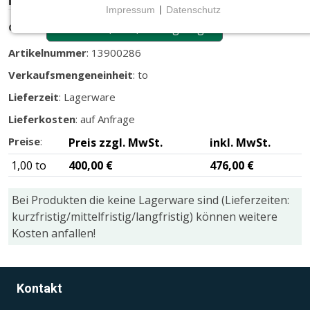
Impressum
|
Datenschutz
NOTWENDIGE COOKIES
Größe
:
25- 40 mm, im 0,5 to Big-Bag
Notwendige Cookies ermöglichen grundlegende
Artikelnummer
: 13900286
Funktionen und sind für die einwandfreie Funktion
Verkaufsmengeneinheit
: to
der Website erforderlich.
Lieferzeit
: Lagerware
CMS (Content Management System)
Lieferkosten
: auf Anfrage
TYPO3
Preise
:
Preis zzgl. MwSt.
inkl. MwSt.
Name:
1,00 to
400,00 €
476,00 €
fe_typo_user
Zweck:
Bei Produkten die keine Lagerware sind (Lieferzeiten:
Wird für die unverwechselbare Identifizierung eines
kurzfristig/mittelfristig/langfristig) können weitere
Anwenders gesetzt. Es bietet dem Anwender
Kosten anfallen!
bessere Bedienerführung, z.B. bei den Formularen
und im Sortiment
Cookie Laufzeit:
Kontakt
Dieser Cookie wird beim Schließen des Browsers
gelöscht (Sitzungscookie)