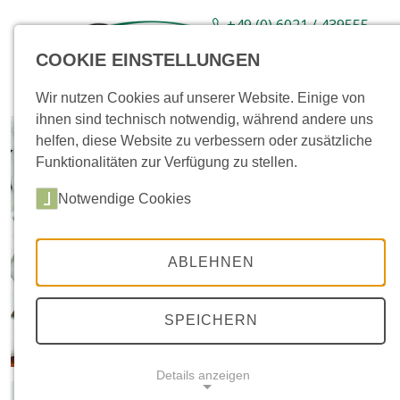
+49 (0) 6021 / 439555-
0
COOKIE EINSTELLUNGEN
Sortiment
Neuware
Aktionsartikel
Wir nutzen Cookies auf unserer Website. Einige von
ihnen sind technisch notwendig, während andere uns
helfen, diese Website zu verbessern oder zusätzliche
Funktionalitäten zur Verfügung zu stellen.
Notwendige Cookies
ABLEHNEN
SPEICHERN
Details anzeigen
Farb- und Größenabweichungen gegenüber den