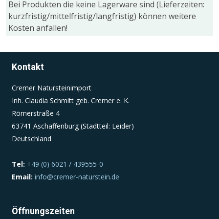
Bei Produkten die keine Lagerware sind (Lieferzeiten:
kurzfristig/mittelfristig/langfristig) können weitere
Kosten anfallen!
Einverständnis-Cookie
Name:
cookie_consent
Kontakt
Zweck:
Dieser Cookie speichert die ausgewählten
Cremer Natursteinimport
Einverständnis-Optionen des Benutzers
Inh. Claudia Schmitt geb. Cremer e. K.
Römerstraße 4
Cookie Laufzeit:
1 Jahr
63741 Aschaffenburg (Stadtteil: Leider)
Deutschland
Tel:
+49 (0) 6021 / 439555-0
Email:
info@cremer-naturstein.de
Öffnungszeiten