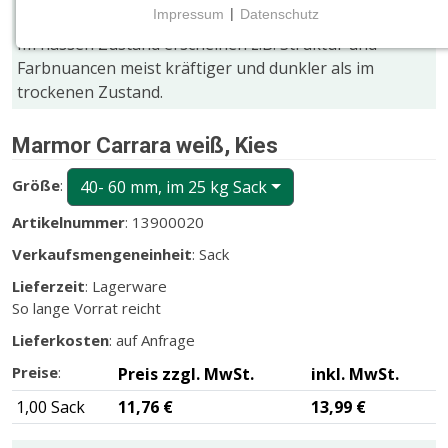
Impressum
|
Datenschutz
Bildern stellen keinen Mangel dar!
NOTWENDIGE COOKIES
Im nassen Zustand erscheinen z.B. Struktur und
Notwendige Cookies ermöglichen grundlegende
Farbnuancen meist kräftiger und dunkler als im
Funktionen und sind für die einwandfreie Funktion
trockenen Zustand.
der Website erforderlich.
Marmor Carrara weiß, Kies
CMS (Content Management System)
TYPO3
Größe
:
40- 60 mm, im 25 kg Sack
Artikelnummer
: 13900020
Name:
fe_typo_user
Verkaufsmengeneinheit
: Sack
Zweck:
Lieferzeit
: Lagerware
Wird für die unverwechselbare Identifizierung eines
So lange Vorrat reicht
Anwenders gesetzt. Es bietet dem Anwender
Lieferkosten
: auf Anfrage
bessere Bedienerführung, z.B. bei den Formularen
und im Sortiment
Preise
:
Preis zzgl. MwSt.
inkl. MwSt.
Cookie Laufzeit:
1,00 Sack
11,76 €
13,99 €
Dieser Cookie wird beim Schließen des Browsers
gelöscht (Sitzungscookie)