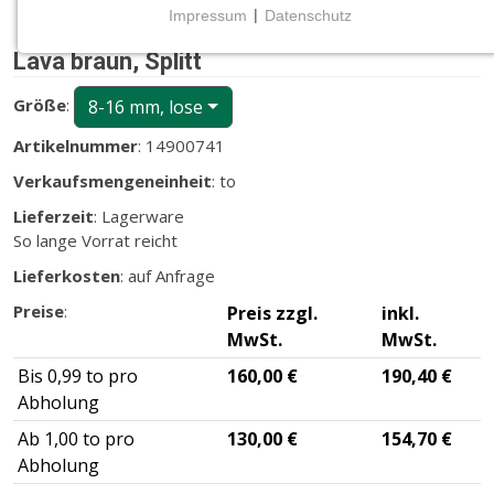
Impressum
|
Datenschutz
NOTWENDIGE COOKIES
Lava braun, Splitt
Notwendige Cookies ermöglichen grundlegende
Funktionen und sind für die einwandfreie Funktion
Größe
:
8-16 mm, lose
der Website erforderlich.
Artikelnummer
: 14900741
CMS (Content Management System)
Verkaufsmengeneinheit
: to
TYPO3
Lieferzeit
: Lagerware
So lange Vorrat reicht
Name:
fe_typo_user
Lieferkosten
: auf Anfrage
Zweck:
Preise
:
Preis zzgl.
inkl.
Wird für die unverwechselbare Identifizierung eines
MwSt.
MwSt.
Anwenders gesetzt. Es bietet dem Anwender
Bis 0,99 to pro
160,00 €
190,40 €
bessere Bedienerführung, z.B. bei den Formularen
Abholung
und im Sortiment
Ab 1,00 to pro
130,00 €
154,70 €
Cookie Laufzeit:
Abholung
Dieser Cookie wird beim Schließen des Browsers
gelöscht (Sitzungscookie)