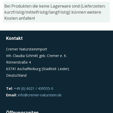
Bei Produkten die keine Lagerware sind (Lieferzeiten:
kurzfristig/mittelfristig/langfristig) können weitere
Einverständnis-Cookie
Kosten anfallen!
Name:
cookie_consent
Kontakt
Zweck:
Dieser Cookie speichert die ausgewählten
Cremer Natursteinimport
Einverständnis-Optionen des Benutzers
Inh. Claudia Schmitt geb. Cremer e. K.
Cookie Laufzeit:
Römerstraße 4
1 Jahr
63741 Aschaffenburg (Stadtteil: Leider)
Deutschland
Tel:
+49 (0) 6021 / 439555-0
Email:
info@cremer-naturstein.de
Öffnungszeiten