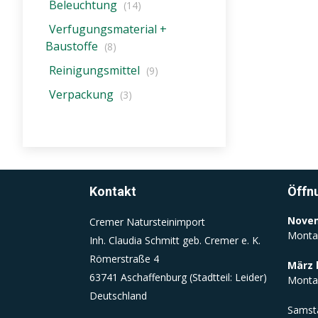
Beleuchtung
Dieser Cookie wird beim Schließen
(14)
des Browsers gelöscht
Verfugungsmaterial +
(Sitzungscookie)
Baustoffe
(8)
Reinigungsmittel
(9)
Einverständnis-Cookie
Verpackung
(3)
Name:
cookie_consent
Zweck:
Dieser Cookie speichert die
ausgewählten Einverständnis-
Kontakt
Öffn
Optionen des Benutzers
Cookie
Novem
Cremer Natursteinimport
Laufzeit:
Monta
Inh. Claudia Schmitt geb. Cremer e. K.
1 Jahr
Römerstraße 4
März 
63741 Aschaffenburg (Stadtteil: Leider)
Monta
Deutschland
Samst