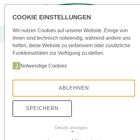
+49 (0)
43955
COOKIE EINSTELLUNGEN
Wir nutzen Cookies auf unserer Website. Einige von
Kandla Grey,12x12 cm, rustikal
ihnen sind technisch notwendig, während andere uns
helfen, diese Website zu verbessern oder zusätzliche
Funktionalitäten zur Verfügung zu stellen.
Notwendige Cookies
Sortiment
(
Neu
/
Aktion
)
Bodenplatten
(33)
ABLEHNEN
Sockel
(3)
Keramik
(72)
SPEICHERN
Poolplatten
(3)
Details anzeigen
Stufen
(16)
Mauern
(26)