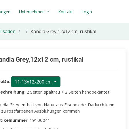
tungen
Unternehmen
Kontakt
Login
lisaden
Kandla Grey,12x12 cm, rustikal
andla Grey,12x12 cm, rustikal
röße
:
11-13x12x200 cm,
schreibung
: 2 Seiten spaltrau + 2 Seiten handbekantet
ndla Grey enthält von Natur aus Eisenoxide. Dadurch kann
 zu rostfarbenen Ausblühungen kommen.
rtikelnummer
: 19100041