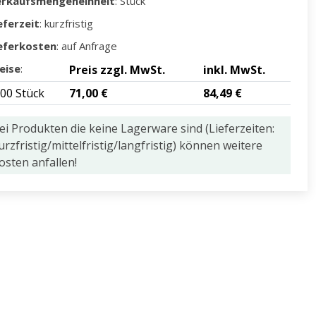
erkaufsmengeneinheit
: Stück
eferzeit
: kurzfristig
eferkosten
: auf Anfrage
eise
:
Preis zzgl. MwSt.
inkl. MwSt.
,00 Stück
71,00 €
84,49 €
ei Produkten die keine Lagerware sind (Lieferzeiten:
urzfristig/mittelfristig/langfristig) können weitere
osten anfallen!