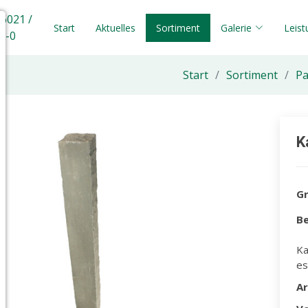
 6021 /
Start
Aktuelles
Sortiment
Galerie
Leis
5-0
Start
Sortiment
Pa
K
G
Be
Ka
es
A