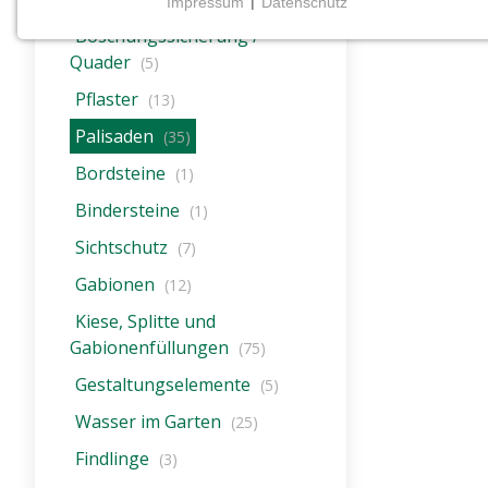
Impressum
|
Datenschutz
NOTWENDIGE COOKIES
Böschungssicherung /
Notwendige Cookies ermöglichen grundlegende
Quader
(5)
Funktionen und sind für die einwandfreie Funktion
Pflaster
(13)
der Website erforderlich.
Palisaden
(35)
CMS (Content Management System)
Bordsteine
(1)
TYPO3
Bindersteine
(1)
Name:
Sichtschutz
(7)
fe_typo_user
Gabionen
(12)
Zweck:
Wird für die unverwechselbare
Kiese, Splitte und
Identifizierung eines Anwenders
Gabionenfüllungen
(75)
gesetzt. Es bietet dem Anwender
Gestaltungselemente
bessere Bedienerführung, z.B. bei
(5)
den Formularen und im Sortiment
Wasser im Garten
(25)
Cookie
Findlinge
(3)
Laufzeit: