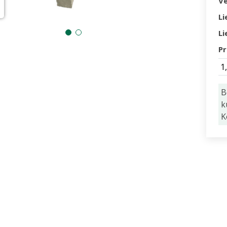
V
Li
Li
Pr
1
B
k
K