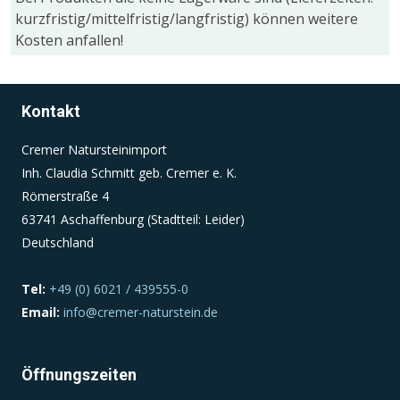
kurzfristig/mittelfristig/langfristig) können weitere
Kosten anfallen!
Einverständnis-Cookie
Name:
cookie_consent
Kontakt
Zweck:
Cremer Natursteinimport
Dieser Cookie speichert die ausgewählten
Inh. Claudia Schmitt geb. Cremer e. K.
Einverständnis-Optionen des Benutzers
Römerstraße 4
Cookie Laufzeit:
63741 Aschaffenburg (Stadtteil: Leider)
1 Jahr
Deutschland
Tel:
+49 (0) 6021 / 439555-0
Email:
info@cremer-naturstein.de
Öffnungszeiten