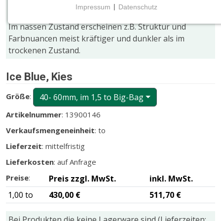
Farb- und Größenabweichungen gegenüber den
Impressum
|
Datenschutz
Bildern stellen keinen Mangel dar!
NOTWENDIGE COOKIES
Im nassen Zustand erscheinen z.B. Struktur und
Notwendige Cookies ermöglichen grundlegende
Farbnuancen meist kräftiger und dunkler als im
Funktionen und sind für die einwandfreie Funktion
trockenen Zustand.
der Website erforderlich.
Ice Blue, Kies
CMS (Content Management System)
TYPO3
Größe
:
40- 60mm, im 1,5 to Big-Bag
Name:
Artikelnummer
: 13900146
fe_typo_user
Verkaufsmengeneinheit
: to
Zweck:
Lieferzeit
: mittelfristig
Wird für die unverwechselbare Identifizierung eines
Anwenders gesetzt. Es bietet dem Anwender
Lieferkosten
: auf Anfrage
bessere Bedienerführung, z.B. bei den Formularen
Preise
:
Preis zzgl. MwSt.
inkl. MwSt.
und im Sortiment
1,00 to
430,00 €
511,70 €
Cookie Laufzeit:
Dieser Cookie wird beim Schließen des Browsers
Bei Produkten die keine Lagerware sind (Lieferzeiten:
gelöscht (Sitzungscookie)