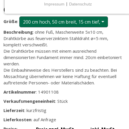
Impressum
|
Datenschutz
Gitttec, Sichtschutzelement, ECO
NOTWENDIGE COOKIES
Notwendige Cookies ermöglichen grundlegende
Größe
:
200 cm hoch, 50 cm breit, 15 cm tief,
Funktionen und sind für die einwandfreie Funktion
der Website erforderlich.
Beschreibung
: ohne Fuß, Maschenweite 5x10 cm,
Drahtkörbe aus feuerverzinktem Stahldraht ø=5 mm,
komplett verschweißt.
CMS (Content Management System)
Die Drahtkörbe müssen mit einem ausreichend
TYPO3
dimensionierten Fundament immer mind. 20cm einbetoniert
werden.
Name:
Die Einbauhinweise des Herstellers sind zu beachten. Bei
fe_typo_user
Missachtung übernehmen wir keine Haftung für eventuell
Zweck:
auftretende Personen- oder Materialschäden.
Wird für die unverwechselbare Identifizierung eines
Artikelnummer
: 14901108
Anwenders gesetzt. Es bietet dem Anwender
bessere Bedienerführung, z.B. bei den Formularen
Verkaufsmengeneinheit
: Stück
und im Sortiment
Lieferzeit
: kurzfristig
Cookie Laufzeit:
Lieferkosten
: auf Anfrage
Dieser Cookie wird beim Schließen des Browsers
gelöscht (Sitzungscookie)
Preise
: