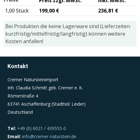
Preis zzgl. MwSt.
inkl. MwSt.
1,00 Stück
199,00 €
236,81 €
Einverständnis-Cookie
Bei Produkten die keine Lagerware sind (Lieferzeiten:
Name:
kurzfristig/mittelfristig/langfristig) können weitere
cookie_consent
Kosten anfallen!
Zweck:
Dieser Cookie speichert die ausgewählten
Einverständnis-Optionen des Benutzers
Kontakt
Cookie Laufzeit:
Cremer Natursteinimport
1 Jahr
Inh. Claudia Schmitt geb. Cremer e. K.
Römerstraße 4
63741 Aschaffenburg (Stadtteil: Leider)
Deutschland
Tel:
+49 (0) 6021 / 439555-0
Email:
info@cremer-naturstein.de