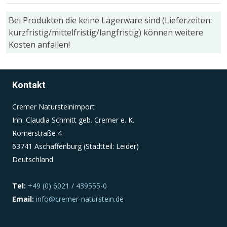
Bei Produkten die keine Lagerware sind (Lieferzeiten:
Einverständnis-Cookie
kurzfristig/mittelfristig/langfristig) können weitere
Kosten anfallen!
Name:
cookie_consent
Zweck:
Kontakt
Dieser Cookie speichert die ausgewählten
Einverständnis-Optionen des Benutzers
Cremer Natursteinimport
Cookie Laufzeit:
Inh. Claudia Schmitt geb. Cremer e. K.
1 Jahr
Römerstraße 4
63741 Aschaffenburg (Stadtteil: Leider)
Deutschland
Tel:
+49 (0) 6021 / 439555-0
Email:
info@cremer-naturstein.de