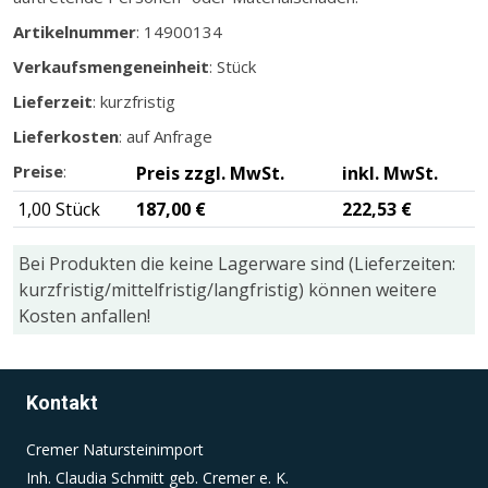
Artikelnummer
: 14900134
Einverständnis-Cookie
Verkaufsmengeneinheit
: Stück
Lieferzeit
: kurzfristig
Name:
cookie_consent
Lieferkosten
: auf Anfrage
Zweck:
Preise
:
Preis zzgl. MwSt.
inkl. MwSt.
Dieser Cookie speichert die ausgewählten
1,00 Stück
187,00 €
222,53 €
Einverständnis-Optionen des Benutzers
Cookie Laufzeit:
Bei Produkten die keine Lagerware sind (Lieferzeiten:
1 Jahr
kurzfristig/mittelfristig/langfristig) können weitere
Kosten anfallen!
Kontakt
Cremer Natursteinimport
Inh. Claudia Schmitt geb. Cremer e. K.