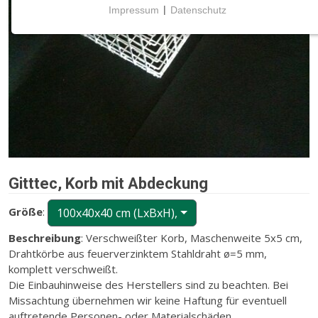
Impressum
|
Datenschutz
NOTWENDIGE COOKIES
Notwendige Cookies ermöglichen grundlegende
Funktionen und sind für die einwandfreie Funktion
der Website erforderlich.
CMS (Content Management System)
TYPO3
Name:
fe_typo_user
Gitttec, Korb mit Abdeckung
Zweck:
Größe
:
100x40x40 cm (LxBxH),
Wird für die unverwechselbare Identifizierung eines
Anwenders gesetzt. Es bietet dem Anwender
Beschreibung
: Verschweißter Korb, Maschenweite 5x5 cm,
bessere Bedienerführung, z.B. bei den Formularen
Drahtkörbe aus feuerverzinktem Stahldraht ø=5 mm,
und im Sortiment
komplett verschweißt.
Die Einbauhinweise des Herstellers sind zu beachten. Bei
Cookie Laufzeit:
Missachtung übernehmen wir keine Haftung für eventuell
Dieser Cookie wird beim Schließen des Browsers
auftretende Personen- oder Materialschäden.
gelöscht (Sitzungscookie)