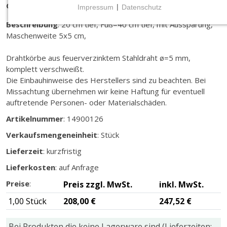
Größe
:
80 cm hoch,100 cm breit, Außenecke links,
Impressum
|
Datenschutz
NOTWENDIGE COOKIES
Beschreibung
: 20 cm tief, Fuß=40 cm tief, mit Aussparung,
Notwendige Cookies ermöglichen grundlegende
Maschenweite 5x5 cm,
Funktionen und sind für die einwandfreie Funktion
der Website erforderlich.
Drahtkörbe aus feuerverzinktem Stahldraht ø=5 mm,
komplett verschweißt.
Die Einbauhinweise des Herstellers sind zu beachten. Bei
CMS (Content Management System)
Missachtung übernehmen wir keine Haftung für eventuell
TYPO3
auftretende Personen- oder Materialschäden.
Name:
Artikelnummer
: 14900126
fe_typo_user
Verkaufsmengeneinheit
: Stück
Zweck:
Lieferzeit
: kurzfristig
Wird für die unverwechselbare Identifizierung eines
Anwenders gesetzt. Es bietet dem Anwender
Lieferkosten
: auf Anfrage
bessere Bedienerführung, z.B. bei den Formularen
Preise
:
Preis zzgl. MwSt.
inkl. MwSt.
und im Sortiment
1,00 Stück
208,00 €
247,52 €
Cookie Laufzeit:
Dieser Cookie wird beim Schließen des Browsers
gelöscht (Sitzungscookie)
Bei Produkten die keine Lagerware sind (Lieferzeiten: