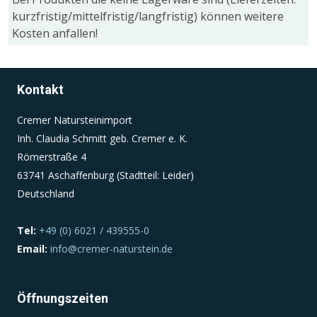
kurzfristig/mittelfristig/langfristig) können weitere
Kosten anfallen!
Einverständnis-Cookie
Name:
cookie_consent
Kontakt
Zweck:
Cremer Natursteinimport
Dieser Cookie speichert die ausgewählten
Inh. Claudia Schmitt geb. Cremer e. K.
Einverständnis-Optionen des Benutzers
Römerstraße 4
Cookie Laufzeit:
63741 Aschaffenburg (Stadtteil: Leider)
1 Jahr
Deutschland
Tel:
+49 (0) 6021 / 439555-0
Email:
info@cremer-naturstein.de
Öffnungszeiten