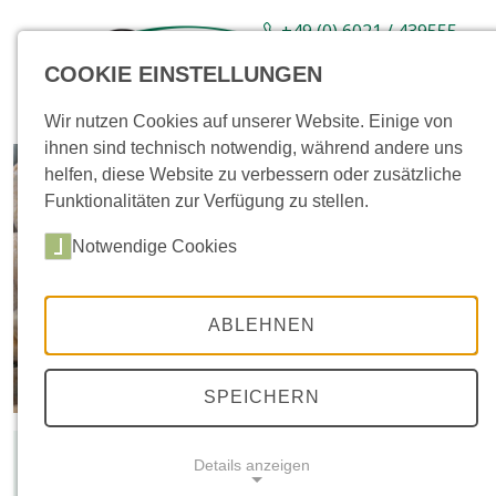
+49 (0) 6021 / 439555-
0
COOKIE EINSTELLUNGEN
Sortiment
Neuware
Aktionsartikel
Wir nutzen Cookies auf unserer Website. Einige von
ihnen sind technisch notwendig, während andere uns
helfen, diese Website zu verbessern oder zusätzliche
Funktionalitäten zur Verfügung zu stellen.
Notwendige Cookies
ABLEHNEN
SPEICHERN
Farb- und Größenabweichungen gegenüber den
Details anzeigen
Bildern stellen keinen Mangel dar!