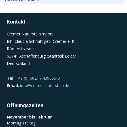
Einverständnis-Cookie
Kontakt
Name:
cookie_consent
Cremer Natursteinimport
Inh. Claudia Schmitt geb. Cremer e. K.
Zweck:
Römerstraße 4
Dieser Cookie speichert die ausgewählten
Einverständnis-Optionen des Benutzers
63741 Aschaffenburg (Stadtteil: Leider)
Deutschland
Cookie Laufzeit:
1 Jahr
Tel:
+49 (0) 6021 / 439555-0
Email:
info@cremer-naturstein.de
Öffnungszeiten
November bis Februar
Montag-Freitag