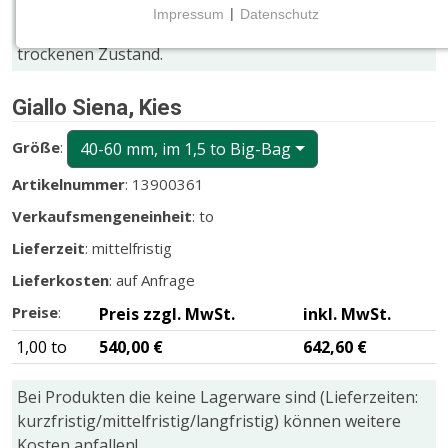
Im nassen Zustand erscheinen z.B. Struktur und
Impressum
|
Datenschutz
Farbnuancen meist kräftiger und dunkler als im
NOTWENDIGE COOKIES
trockenen Zustand.
Notwendige Cookies ermöglichen grundlegende
Funktionen und sind für die einwandfreie Funktion
Giallo Siena, Kies
der Website erforderlich.
Größe
:
40-60 mm, im 1,5 to Big-Bag
CMS (Content Management System)
TYPO3
Artikelnummer
: 13900361
Verkaufsmengeneinheit
: to
Name:
fe_typo_user
Lieferzeit
: mittelfristig
Lieferkosten
: auf Anfrage
Zweck:
Wird für die unverwechselbare Identifizierung eines
Preise
:
Preis zzgl. MwSt.
inkl. MwSt.
Anwenders gesetzt. Es bietet dem Anwender
bessere Bedienerführung, z.B. bei den Formularen
1,00 to
540,00 €
642,60 €
und im Sortiment
Bei Produkten die keine Lagerware sind (Lieferzeiten:
Cookie Laufzeit:
kurzfristig/mittelfristig/langfristig) können weitere
Dieser Cookie wird beim Schließen des Browsers
Kosten anfallen!
gelöscht (Sitzungscookie)