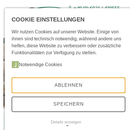
+49 (0) 6021 / 439555-
0
COOKIE EINSTELLUNGEN
Sortiment
Neuware
Aktionsartikel
Wir nutzen Cookies auf unserer Website. Einige von
ihnen sind technisch notwendig, während andere uns
helfen, diese Website zu verbessern oder zusätzliche
Funktionalitäten zur Verfügung zu stellen.
Notwendige Cookies
ABLEHNEN
SPEICHERN
Farb- und Größenabweichungen gegenüber den
Details anzeigen
Bildern stellen keinen Mangel dar!