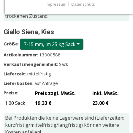
Im nassen Zustand erscheinen z.B. Struktur und
Impressum
|
Datenschutz
Farbnuancen meist kräftiger und dunkler als im
NOTWENDIGE COOKIES
trockenen Zustand.
Notwendige Cookies ermöglichen grundlegende
Funktionen und sind für die einwandfreie Funktion
Giallo Siena, Kies
der Website erforderlich.
Größe
:
7-15 mm, im 25 kg Sack
CMS (Content Management System)
TYPO3
Artikelnummer
: 13900588
Verkaufsmengeneinheit
: Sack
Name:
fe_typo_user
Lieferzeit
: mittelfristig
Lieferkosten
: auf Anfrage
Zweck:
Wird für die unverwechselbare Identifizierung eines
Preise
:
Preis zzgl. MwSt.
inkl. MwSt.
Anwenders gesetzt. Es bietet dem Anwender
bessere Bedienerführung, z.B. bei den Formularen
1,00 Sack
19,33 €
23,00 €
und im Sortiment
Bei Produkten die keine Lagerware sind (Lieferzeiten:
Cookie Laufzeit:
kurzfristig/mittelfristig/langfristig) können weitere
Dieser Cookie wird beim Schließen des Browsers
Kosten anfallen!
gelöscht (Sitzungscookie)