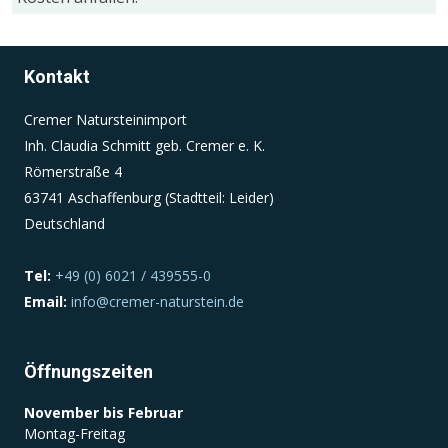
Einverständnis-Cookie
Kontakt
Name:
cookie_consent
Cremer Natursteinimport
Inh. Claudia Schmitt geb. Cremer e. K.
Zweck:
Römerstraße 4
Dieser Cookie speichert die ausgewählten
Einverständnis-Optionen des Benutzers
63741 Aschaffenburg (Stadtteil: Leider)
Deutschland
Cookie Laufzeit:
1 Jahr
Tel:
+49 (0) 6021 / 439555-0
Email:
info@cremer-naturstein.de
Öffnungszeiten
November bis Februar
Montag-Freitag