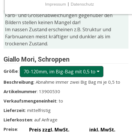
Impressum
|
Datenschutz
NOTWENDIGE COOKIES
Farb- und Größenabweichungen gegenüber den
Notwendige Cookies ermöglichen grundlegende
Bildern stellen keinen Mangel dar!
Funktionen und sind für die einwandfreie Funktion
Im nassen Zustand erscheinen z.B. Struktur und
der Website erforderlich.
Farbnuancen meist kräftiger und dunkler als im
trockenen Zustand.
CMS (Content Management System)
TYPO3
Giallo Mori, Schroppen
Name:
Größe
:
70-120mm, im Big-Bag mit 0,5 to
fe_typo_user
Beschreibung
: Abnahme immer zwei Big Bag mi je 0,5 to
Zweck:
Wird für die unverwechselbare Identifizierung eines
Artikelnummer
: 13900530
Anwenders gesetzt. Es bietet dem Anwender
Verkaufsmengeneinheit
: to
bessere Bedienerführung, z.B. bei den Formularen
und im Sortiment
Lieferzeit
: mittelfristig
Cookie Laufzeit:
Lieferkosten
: auf Anfrage
Dieser Cookie wird beim Schließen des Browsers
Preise
:
Preis zzgl. MwSt.
inkl. MwSt.
gelöscht (Sitzungscookie)