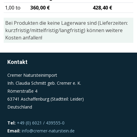
1,00 to
360,00 €
428,40 €
Einverständnis-Cookie
Bei Produkten die keine Lagerware sind (Lieferzeiten:
Name:
kurzfristig/mittelfristig/langfristig) können weitere
cookie_consent
Kosten anfallen!
Zweck:
Dieser Cookie speichert die ausgewählten
Einverständnis-Optionen des Benutzers
Kontakt
Cookie Laufzeit:
Cremer Natursteinimport
1 Jahr
Inh. Claudia Schmitt geb. Cremer e. K.
Römerstraße 4
63741 Aschaffenburg (Stadtteil: Leider)
Deutschland
Tel:
+49 (0) 6021 / 439555-0
Email:
info@cremer-naturstein.de