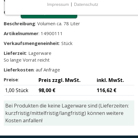
Impressum
|
Datenschutz
NOTWENDIGE COOKIES
Größe
:
Ø=66 cm, 31 cm tief
Notwendige Cookies ermöglichen grundlegende
Beschreibung
: Volumen ca. 78 Liter
Funktionen und sind für die einwandfreie Funktion
Artikelnummer
: 14900111
der Website erforderlich.
Verkaufsmengeneinheit
: Stück
CMS (Content Management System)
Lieferzeit
: Lagerware
TYPO3
So lange Vorrat reicht
Name:
Lieferkosten
: auf Anfrage
fe_typo_user
Preise
:
Preis zzgl. MwSt.
inkl. MwSt.
Zweck:
1,00 Stück
98,00 €
116,62 €
Wird für die unverwechselbare Identifizierung eines
Anwenders gesetzt. Es bietet dem Anwender
Bei Produkten die keine Lagerware sind (Lieferzeiten:
bessere Bedienerführung, z.B. bei den Formularen
und im Sortiment
kurzfristig/mittelfristig/langfristig) können weitere
Kosten anfallen!
Cookie Laufzeit:
Dieser Cookie wird beim Schließen des Browsers
gelöscht (Sitzungscookie)