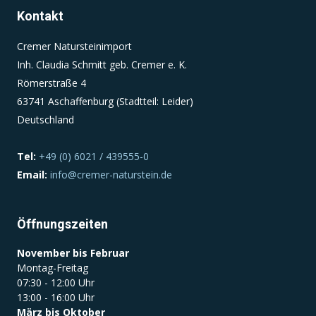
Kontakt
Einverständnis-Cookie
Cremer Natursteinimport
Inh. Claudia Schmitt geb. Cremer e. K.
Name:
cookie_consent
Römerstraße 4
63741 Aschaffenburg (Stadtteil: Leider)
Zweck:
Deutschland
Dieser Cookie speichert die ausgewählten
Einverständnis-Optionen des Benutzers
Tel:
+49 (0) 6021 / 439555-0
Cookie Laufzeit:
Email:
info@cremer-naturstein.de
1 Jahr
Öffnungszeiten
November bis Februar
Montag-Freitag
07:30 - 12:00 Uhr
13:00 - 16:00 Uhr
März bis Oktober