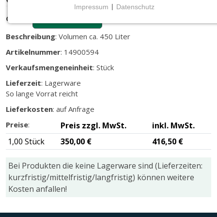
Impressum
|
Datenschutz
NOTWENDIGE COOKIES
Größe
:
80x120x60 cm
Notwendige Cookies ermöglichen grundlegende
Beschreibung
: Volumen ca. 450 Liter
Funktionen und sind für die einwandfreie Funktion
Artikelnummer
: 14900594
der Website erforderlich.
Verkaufsmengeneinheit
: Stück
CMS (Content Management System)
Lieferzeit
: Lagerware
TYPO3
So lange Vorrat reicht
Name:
Lieferkosten
: auf Anfrage
fe_typo_user
Preise
:
Preis zzgl. MwSt.
inkl. MwSt.
Zweck:
1,00 Stück
350,00 €
416,50 €
Wird für die unverwechselbare Identifizierung eines
Anwenders gesetzt. Es bietet dem Anwender
Bei Produkten die keine Lagerware sind (Lieferzeiten:
bessere Bedienerführung, z.B. bei den Formularen
kurzfristig/mittelfristig/langfristig) können weitere
und im Sortiment
Kosten anfallen!
Cookie Laufzeit:
Dieser Cookie wird beim Schließen des Browsers
gelöscht (Sitzungscookie)