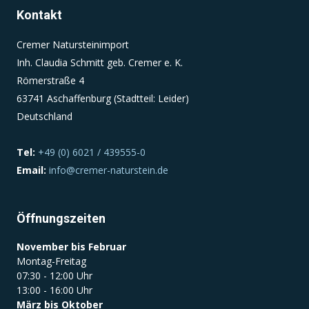
Kontakt
Einverständnis-Cookie
Cremer Natursteinimport
Inh. Claudia Schmitt geb. Cremer e. K.
Name:
Römerstraße 4
cookie_consent
63741 Aschaffenburg (Stadtteil: Leider)
Zweck:
Deutschland
Dieser Cookie speichert die ausgewählten
Einverständnis-Optionen des Benutzers
Tel:
+49 (0) 6021 / 439555-0
Cookie Laufzeit:
Email:
info@cremer-naturstein.de
1 Jahr
Öffnungszeiten
November bis Februar
Montag-Freitag
07:30 - 12:00 Uhr
13:00 - 16:00 Uhr
März bis Oktober