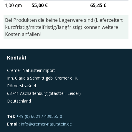
1,00 qm
55,00 €
65,45 €
Einverständnis-Cookie
Bei Produkten die keine Lagerware sind (Lieferzeiten:
kurzfristig/mittelfristig/langfristig) können weitere
Name:
Kosten anfallen!
cookie_consent
Zweck:
Dieser Cookie speichert die ausgewählten
Kontakt
Einverständnis-Optionen des Benutzers
Cookie Laufzeit:
Cremer Natursteinimport
1 Jahr
Inh. Claudia Schmitt geb. Cremer e. K.
Römerstraße 4
63741 Aschaffenburg (Stadtteil: Leider)
Deutschland
Tel:
+49 (0) 6021 / 439555-0
Email:
info@cremer-naturstein.de