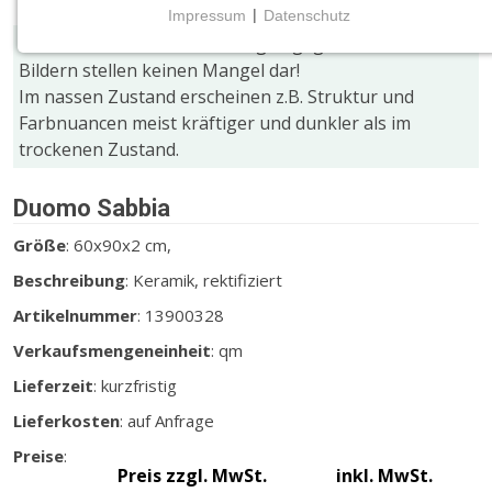
Impressum
|
Datenschutz
NOTWENDIGE COOKIES
Farb- und Größenabweichungen gegenüber den
Notwendige Cookies ermöglichen grundlegende
Bildern stellen keinen Mangel dar!
Funktionen und sind für die einwandfreie Funktion
Im nassen Zustand erscheinen z.B. Struktur und
der Website erforderlich.
Farbnuancen meist kräftiger und dunkler als im
trockenen Zustand.
CMS (Content Management System)
TYPO3
Duomo Sabbia
Name:
Größe
: 60x90x2 cm,
fe_typo_user
Beschreibung
: Keramik, rektifiziert
Zweck:
Artikelnummer
: 13900328
Wird für die unverwechselbare Identifizierung eines
Verkaufsmengeneinheit
: qm
Anwenders gesetzt. Es bietet dem Anwender
bessere Bedienerführung, z.B. bei den Formularen
Lieferzeit
: kurzfristig
und im Sortiment
Lieferkosten
: auf Anfrage
Cookie Laufzeit:
Preise
:
Dieser Cookie wird beim Schließen des Browsers
Preis zzgl. MwSt.
inkl. MwSt.
gelöscht (Sitzungscookie)