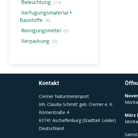
Beleuchtung
Dieser Cookie wird beim Schließen
(14)
des Browsers gelöscht
Verfugungsmaterial +
(Sitzungscookie)
Baustoffe
(8)
Reinigungsmittel
(9)
Einverständnis-Cookie
Verpackung
(3)
Name:
cookie_consent
Zweck:
Dieser Cookie speichert die
ausgewählten Einverständnis-
Kontakt
Öffn
Optionen des Benutzers
Cookie
Novem
Cremer Natursteinimport
Laufzeit:
Monta
Inh. Claudia Schmitt geb. Cremer e. K.
1 Jahr
Römerstraße 4
März 
63741 Aschaffenburg (Stadtteil: Leider)
Monta
Deutschland
Samst