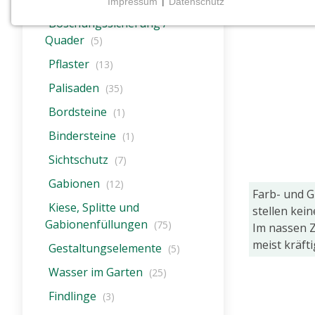
Impressum
|
Datenschutz
NOTWENDIGE COOKIES
Böschungssicherung /
Notwendige Cookies ermöglichen grundlegende
Quader
(5)
Funktionen und sind für die einwandfreie Funktion
Pflaster
(13)
der Website erforderlich.
Palisaden
(35)
CMS (Content Management System)
Bordsteine
(1)
TYPO3
Bindersteine
(1)
Name:
Sichtschutz
(7)
fe_typo_user
Gabionen
(12)
Zweck:
Farb- und 
Wird für die unverwechselbare
Kiese, Splitte und
stellen kei
Identifizierung eines Anwenders
Gabionenfüllungen
(75)
Im nassen Z
gesetzt. Es bietet dem Anwender
meist kräft
Gestaltungselemente
bessere Bedienerführung, z.B. bei
(5)
den Formularen und im Sortiment
Wasser im Garten
(25)
Cookie
Findlinge
(3)
Laufzeit: