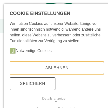
+49 (0)
43955
COOKIE EINSTELLUNGEN
Wir nutzen Cookies auf unserer Website. Einige von
Castello Grey
ihnen sind technisch notwendig, während andere uns
helfen, diese Website zu verbessern oder zusätzliche
Funktionalitäten zur Verfügung zu stellen.
Notwendige Cookies
Sortiment
(
Neu
/
Aktion
)
Bodenplatten
(33)
ABLEHNEN
Sockel
(3)
Keramik
(72)
SPEICHERN
Poolplatten
(3)
Details anzeigen
Stufen
(16)
Mauern
(26)