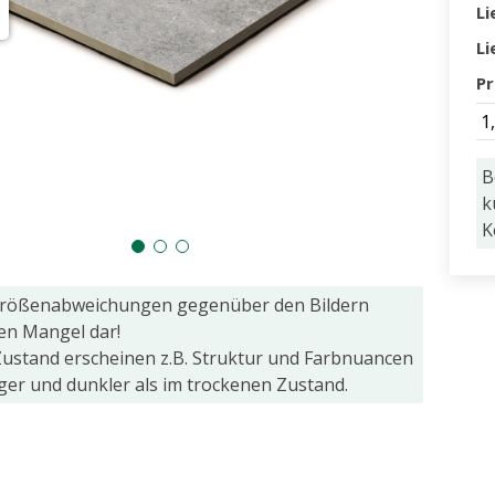
Li
Li
Pr
1
B
k
K
Größenabweichungen gegenüber den Bildern
nen Mangel dar!
ustand erscheinen z.B. Struktur und Farbnuancen
iger und dunkler als im trockenen Zustand.