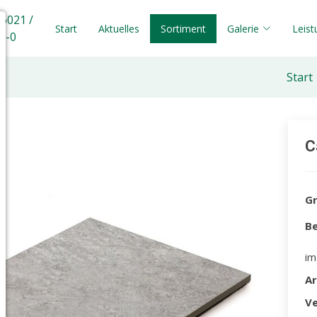
 6021 /
Start
Aktuelles
Sortiment
Galerie
Leis
5-0
Start
C
G
Be
im
A
V