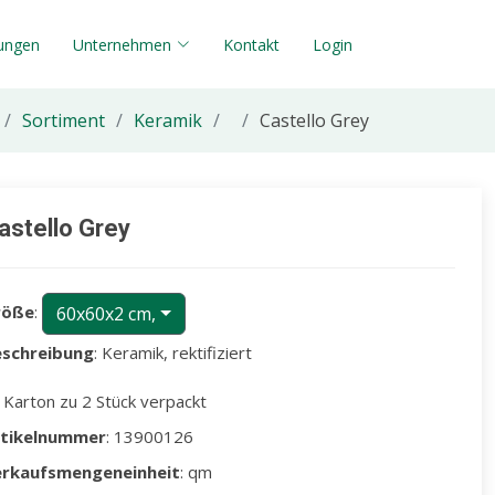
tungen
Unternehmen
Kontakt
Login
Sortiment
Keramik
Castello Grey
astello Grey
röße
:
60x60x2 cm,
schreibung
: Keramik, rektifiziert
 Karton zu 2 Stück verpackt
rtikelnummer
: 13900126
erkaufsmengeneinheit
: qm