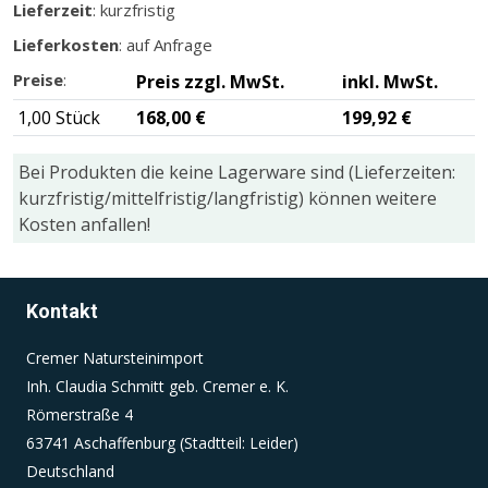
Lieferzeit
: kurzfristig
Lieferkosten
: auf Anfrage
Einverständnis-Cookie
Preise
:
Preis zzgl. MwSt.
inkl. MwSt.
Name:
1,00 Stück
168,00 €
199,92 €
cookie_consent
Zweck:
Bei Produkten die keine Lagerware sind (Lieferzeiten:
Dieser Cookie speichert die ausgewählten
kurzfristig/mittelfristig/langfristig) können weitere
Einverständnis-Optionen des Benutzers
Kosten anfallen!
Cookie Laufzeit:
1 Jahr
Kontakt
Cremer Natursteinimport
Inh. Claudia Schmitt geb. Cremer e. K.
Römerstraße 4
63741 Aschaffenburg (Stadtteil: Leider)
Deutschland