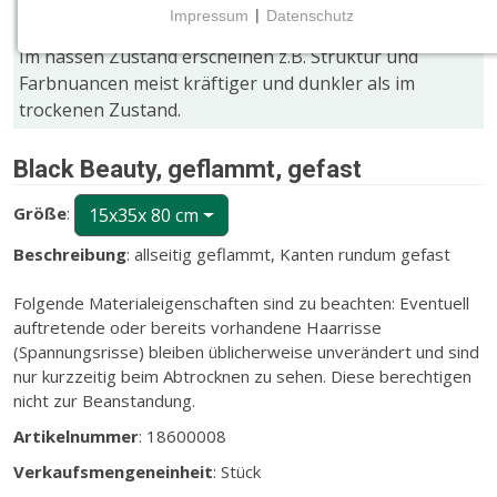
Farb- und Größenabweichungen gegenüber den
Impressum
|
Datenschutz
Bildern stellen keinen Mangel dar!
NOTWENDIGE COOKIES
Im nassen Zustand erscheinen z.B. Struktur und
Notwendige Cookies ermöglichen grundlegende
Farbnuancen meist kräftiger und dunkler als im
Funktionen und sind für die einwandfreie Funktion
trockenen Zustand.
der Website erforderlich.
Black Beauty, geflammt, gefast
CMS (Content Management System)
TYPO3
Größe
:
15x35x 80 cm
Name:
Beschreibung
: allseitig geflammt, Kanten rundum gefast
fe_typo_user
Folgende Materialeigenschaften sind zu beachten: Eventuell
Zweck:
auftretende oder bereits vorhandene Haarrisse
Wird für die unverwechselbare Identifizierung eines
(Spannungsrisse) bleiben üblicherweise unverändert und sind
Anwenders gesetzt. Es bietet dem Anwender
nur kurzzeitig beim Abtrocknen zu sehen. Diese berechtigen
bessere Bedienerführung, z.B. bei den Formularen
nicht zur Beanstandung.
und im Sortiment
Artikelnummer
: 18600008
Cookie Laufzeit:
Dieser Cookie wird beim Schließen des Browsers
Verkaufsmengeneinheit
: Stück
gelöscht (Sitzungscookie)