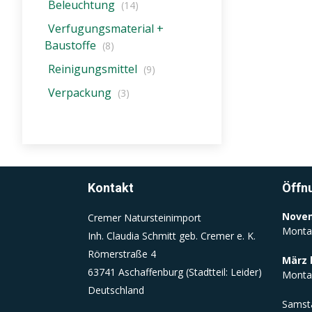
Beleuchtung
Dieser Cookie wird beim Schließen
(14)
des Browsers gelöscht
Verfugungsmaterial +
(Sitzungscookie)
Baustoffe
(8)
Reinigungsmittel
(9)
Einverständnis-Cookie
Verpackung
(3)
Name:
cookie_consent
Zweck:
Dieser Cookie speichert die
ausgewählten Einverständnis-
Kontakt
Öffn
Optionen des Benutzers
Cookie
Novem
Cremer Natursteinimport
Laufzeit:
Monta
Inh. Claudia Schmitt geb. Cremer e. K.
1 Jahr
Römerstraße 4
März 
63741 Aschaffenburg (Stadtteil: Leider)
Monta
Deutschland
Samst