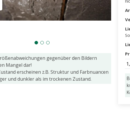
ni
A
V
Li
So
Li
Pr
Größenabweichungen gegenüber den Bildern
1
nen Mangel dar!
ustand erscheinen z.B. Struktur und Farbnuancen
B
iger und dunkler als im trockenen Zustand.
k
K