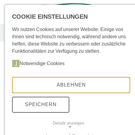
+49 (0)
43955
COOKIE EINSTELLUNGEN
Wir nutzen Cookies auf unserer Website. Einige von
Basalt, 12x12cm, rustikal
ihnen sind technisch notwendig, während andere uns
helfen, diese Website zu verbessern oder zusätzliche
Funktionalitäten zur Verfügung zu stellen.
Notwendige Cookies
Sortiment
(
Neu
/
Aktion
)
Bodenplatten
(33)
ABLEHNEN
Sockel
(3)
Keramik
(72)
SPEICHERN
Poolplatten
(3)
Details anzeigen
Stufen
(16)
Mauern
(26)