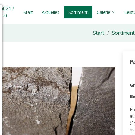
 6021 /
Start
Aktuelles
Sortiment
Galerie
Leis
5-0
Start
Sortiment
B
G
Be
Fo
au
(S
nu