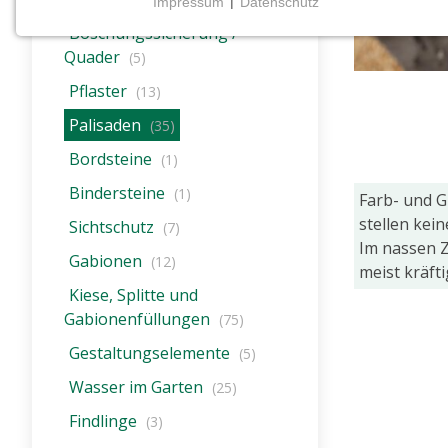
Impressum
|
Datenschutz
NOTWENDIGE COOKIES
Böschungssicherung /
Notwendige Cookies ermöglichen grundlegende
Quader
(5)
Funktionen und sind für die einwandfreie Funktion
Pflaster
(13)
der Website erforderlich.
Palisaden
(35)
CMS (Content Management System)
Bordsteine
(1)
TYPO3
Bindersteine
(1)
Farb- und 
Name:
stellen kei
Sichtschutz
(7)
fe_typo_user
Im nassen Z
Gabionen
(12)
Zweck:
meist kräft
Wird für die unverwechselbare
Kiese, Splitte und
Identifizierung eines Anwenders
Gabionenfüllungen
(75)
gesetzt. Es bietet dem Anwender
Gestaltungselemente
bessere Bedienerführung, z.B. bei
(5)
den Formularen und im Sortiment
Wasser im Garten
(25)
Cookie
Findlinge
(3)
Laufzeit: