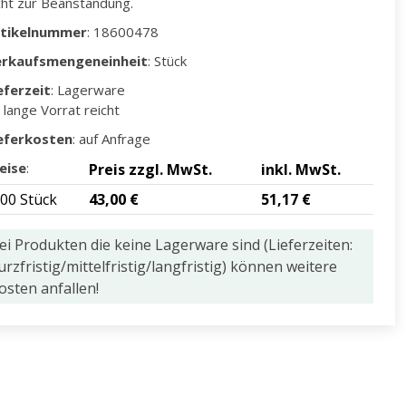
cht zur Beanstandung.
rtikelnummer
: 18600478
erkaufsmengeneinheit
: Stück
eferzeit
: Lagerware
 lange Vorrat reicht
eferkosten
: auf Anfrage
eise
:
Preis zzgl. MwSt.
inkl. MwSt.
,00 Stück
43,00 €
51,17 €
ei Produkten die keine Lagerware sind (Lieferzeiten:
urzfristig/mittelfristig/langfristig) können weitere
osten anfallen!