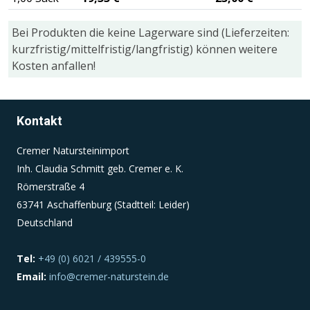
Bei Produkten die keine Lagerware sind (Lieferzeiten:
Einverständnis-Cookie
kurzfristig/mittelfristig/langfristig) können weitere
Kosten anfallen!
Name:
cookie_consent
Zweck:
Kontakt
Dieser Cookie speichert die ausgewählten
Einverständnis-Optionen des Benutzers
Cremer Natursteinimport
Cookie Laufzeit:
Inh. Claudia Schmitt geb. Cremer e. K.
1 Jahr
Römerstraße 4
63741 Aschaffenburg (Stadtteil: Leider)
Deutschland
Tel:
+49 (0) 6021 / 439555-0
Email:
info@cremer-naturstein.de