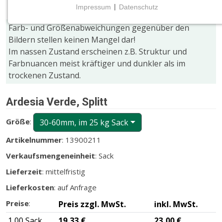
Impressum
|
Datenschutz
NOTWENDIGE COOKIES
Farb- und Größenabweichungen gegenüber den
Notwendige Cookies ermöglichen grundlegende
Bildern stellen keinen Mangel dar!
Funktionen und sind für die einwandfreie Funktion
Im nassen Zustand erscheinen z.B. Struktur und
der Website erforderlich.
Farbnuancen meist kräftiger und dunkler als im
trockenen Zustand.
CMS (Content Management System)
TYPO3
Ardesia Verde, Splitt
Name:
fe_typo_user
Größe
:
30-60mm, im 25 kg Sack
Zweck:
Artikelnummer
: 13900211
Wird für die unverwechselbare Identifizierung eines
Verkaufsmengeneinheit
: Sack
Anwenders gesetzt. Es bietet dem Anwender
bessere Bedienerführung, z.B. bei den Formularen
Lieferzeit
: mittelfristig
und im Sortiment
Lieferkosten
: auf Anfrage
Cookie Laufzeit:
Preise
:
Preis zzgl. MwSt.
inkl. MwSt.
Dieser Cookie wird beim Schließen des Browsers
1,00 Sack
19,33 €
23,00 €
gelöscht (Sitzungscookie)