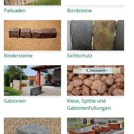
Palisaden
Bordsteine
Einverständnis-Cookie
Name:
cookie_consent
Zweck:
Dieser Cookie speichert die ausgewählten
Bindersteine
Sichtschutz
Einverständnis-Optionen des Benutzers
Cookie Laufzeit:
1 Jahr
Gabionen
Kiese, Splitte und
Gabionenfüllungen